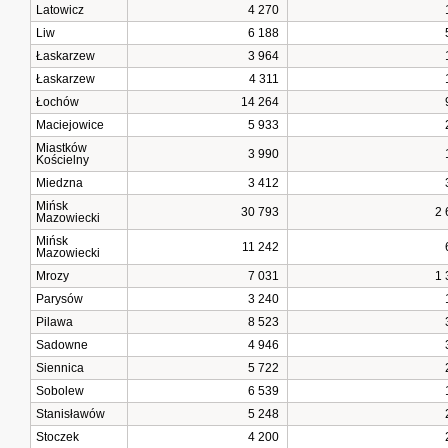
Latowicz
4 270
Liw
6 188
Łaskarzew
3 964
Łaskarzew
4 311
Łochów
14 264
Maciejowice
5 933
Miastków
3 990
Kościelny
Miedzna
3 412
Mińsk
30 793
2
Mazowiecki
Mińsk
11 242
Mazowiecki
Mrozy
7 031
1
Parysów
3 240
Pilawa
8 523
Sadowne
4 946
Siennica
5 722
Sobolew
6 539
Stanisławów
5 248
Stoczek
4 200