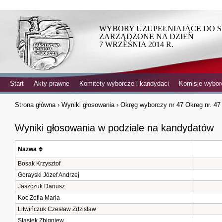
WYBORY UZUPEŁNIAJĄCE DO SE
ZARZĄDZONE NA DZIEŃ
7 WRZEŚNIA 2014 R.
Start
Akty prawne
Komitety wyborcze i kandydaci
Komisje wybor
Strona główna
›
Wyniki głosowania
›
Okręg wyborczy nr 47 Okreg nr. 47
Wyniki głosowania w podziale na kandydatów
Nazwa
Bosak Krzysztof
Gorayski Józef Andrzej
Jaszczuk Dariusz
Koc Zofia Maria
Litwińczuk Czesław Zdzisław
Stąsiek Zbigniew