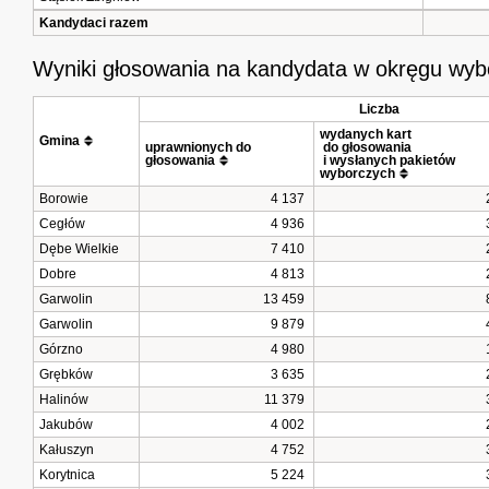
Kandydaci razem
Wyniki głosowania na kandydata w okręgu wy
Liczba
wydanych kart
Gmina
uprawnionych do 
 do głosowania
głosowania
 i wysłanych pakietów 
wyborczych
Borowie
4 137
Cegłów
4 936
Dębe Wielkie
7 410
Dobre
4 813
Garwolin
13 459
Garwolin
9 879
Górzno
4 980
Grębków
3 635
Halinów
11 379
Jakubów
4 002
Kałuszyn
4 752
Korytnica
5 224